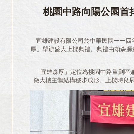
桃園中路向陽公園首
宜雄建設有限公司於中華民國一一四
厚」舉辦盛大上樑典禮。典禮由賴森源
「宜雄森厚」定位為桃園中路重劃區
徵大樓主體結構穩步成形。上樑時良