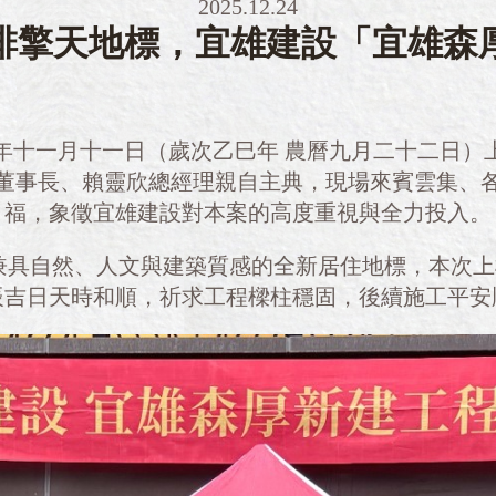
2025.12.24
排擎天地標，宜雄建設「宜雄森
年十一月十一日（歲次乙巳年 農曆九月二十二日）
董事長、賴靈欣總經理親自主典，現場來賓雲集、
福，象徵宜雄建設對本案的高度重視與全力投入。
兼具自然、人文與建築質感的全新居住地標，本次上
辰吉日天時和順，祈求工程樑柱穩固，後續施工平安