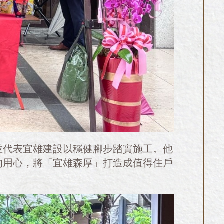
並代表宜雄建設以穩健腳步踏實施工。他
的用心，將「宜雄森厚」打造成值得住戶