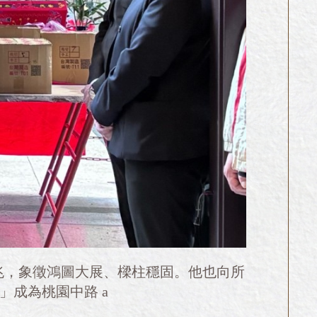
兆，象徵鴻圖大展、樑柱穩固。他也向所
成為桃園中路 a