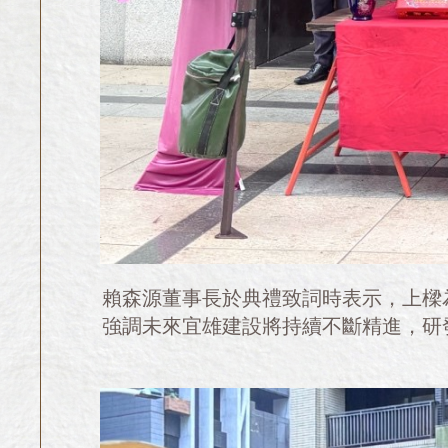
賴森源董事長於典禮致詞時表示，上樑
強調未來宜雄建設將持續不斷精進，研