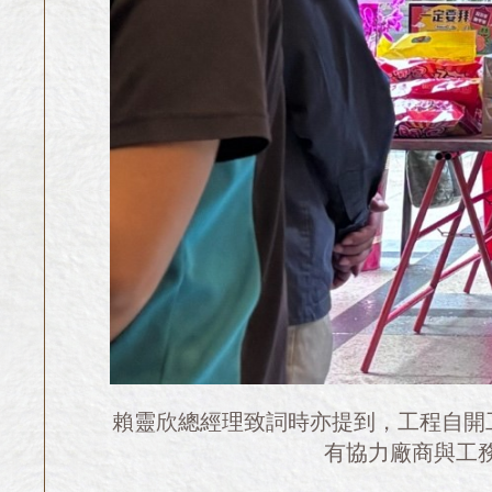
賴靈欣總經理致詞時亦提到，工程自開
有協力廠商與工