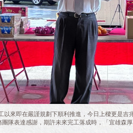
工以來即在嚴謹規劃下順利推進，今日上樑更是吉
務團隊表達感謝，期許未來完工落成時，「宜雄森厚」