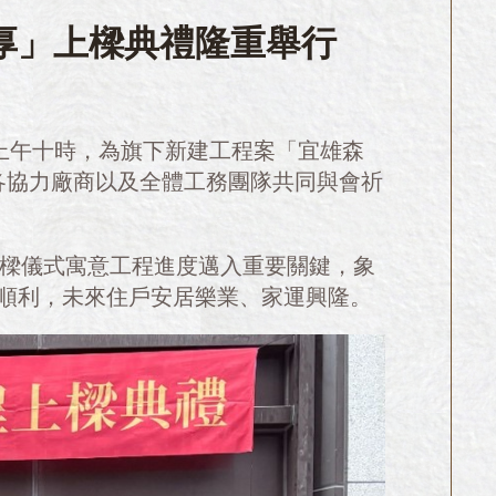
厚」上樑典禮隆重舉行
上午十時，為旗下新建工程案「宜雄森
各協力廠商以及全體工務團隊共同與會祈
樑儀式寓意工程進度邁入重要關鍵，象
順利，未來住戶安居樂業、家運興隆。