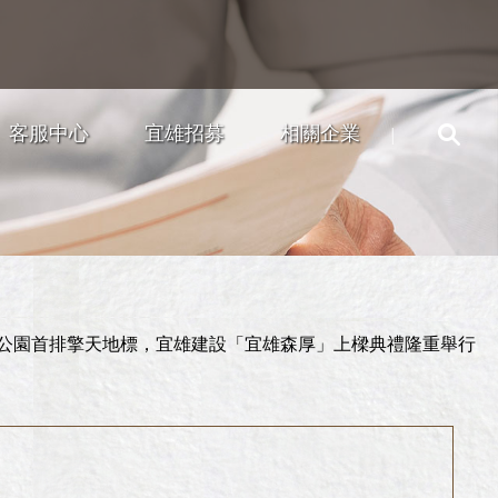
客服中心
宜雄招募
相關企業
陽公園首排擎天地標，宜雄建設「宜雄森厚」上樑典禮隆重舉行