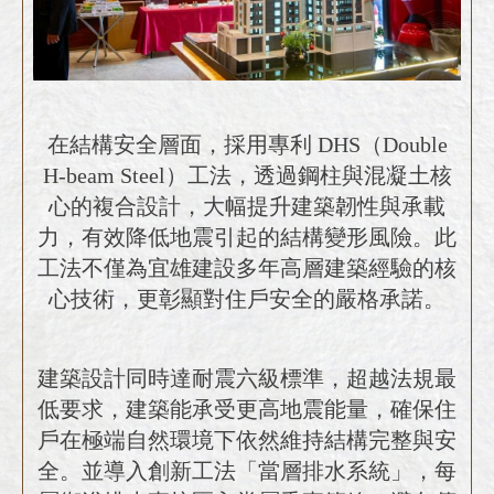
在結構安全層面，採用專利 DHS（Double
H‑beam Steel）工法，透過鋼柱與混凝土核
心的複合設計，大幅提升建築韌性與承載
力，有效降低地震引起的結構變形風險。此
工法不僅為宜雄建設多年高層建築經驗的核
心技術，更彰顯對住戶安全的嚴格承諾。
建築設計同時達耐震六級標準，超越法規最
低要求，建築能承受更高地震能量，確保住
戶在極端自然環境下依然維持結構完整與安
全。並導入創新工法「當層排水系統」，每