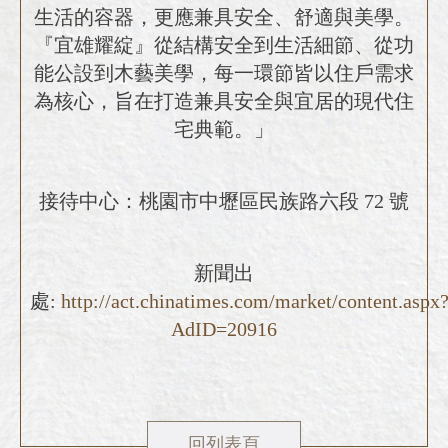
生活的容器，更應兼具安全、舒適與美學。
『宜雄耀綻』從結構安全到生活細節、從功
能公設到木藝美學，每一環節皆以住戶需求
為核心，旨在打造兼具安全與宜居的現代住
宅典範。」
接待中心：桃園市中壢區民族路六段 72 號
新聞出
處:
http://act.chinatimes.com/market/content.aspx
AdID=20916
回列表頁