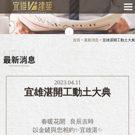
首頁
>
最新消息
> 宜雄湛開工動土大典
2023.04.11
宜雄湛開工動土大典
春暖花開 良辰吉時
以金鏟與您相約✨宜雄湛✨