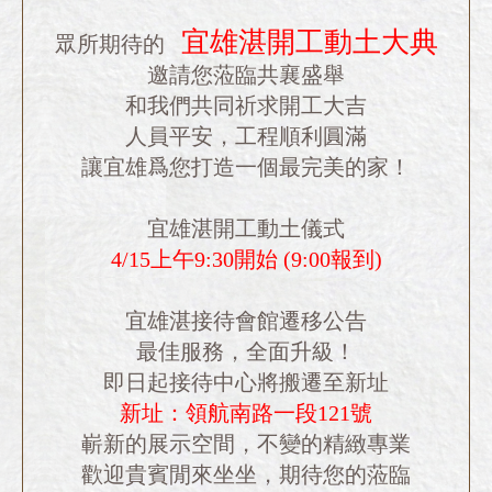
⠀⠀
宜雄湛開工動土大典
眾所期待的
邀請您蒞臨共襄盛舉
和我們共同祈求開工大吉
人員平安，工程順利圓滿
讓宜雄爲您打造一個最完美的家！
⠀⠀
宜雄湛開工動土儀式
4/15上午9:30開始 (9:00報到)
⠀⠀
宜雄湛接待會館遷移公告
最佳服務，全面升級！
即日起接待中心將搬遷至新址
新址：領航南路一段121號
嶄新的展示空間，不變的精緻專業
歡迎貴賓閒來坐坐，期待您的蒞臨