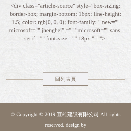
<div class="article-source" style="box-sizing:
border-box; margin-bottom: 16px; line-height:
1.5; color: rgb(0, 0, 0); font-family: " new=""
microsoft="" jhenghei",="" "microsoft="" sans-
serif;="" font-size:="" 18px;"="">
回列表頁
© Copyright © 2019 宜雄建設有限公司 All rights
reserved. design by