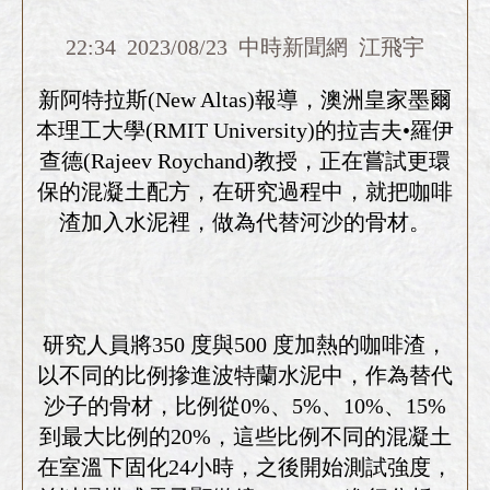
22:34 2023/08/23 中時新聞網 江飛宇
新阿特拉斯(New Altas)報導，澳洲皇家墨爾
本理工大學(RMIT University)的拉吉夫•羅伊
查德(Rajeev Roychand)教授，正在嘗試更環
保的混凝土配方，在研究過程中，就把咖啡
渣加入水泥裡，做為代替河沙的骨材。
研究人員將350 度與500 度加熱的咖啡渣，
以不同的比例摻進波特蘭水泥中，作為替代
沙子的骨材，比例從0%、5%、10%、15%
到最大比例的20%，這些比例不同的混凝土
在室溫下固化24小時，之後開始測試強度，